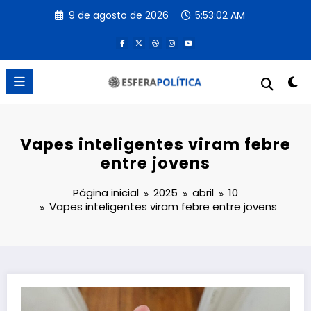
Pular
9 de agosto de 2026
5:53:02 AM
para
o
conteúdo
Vapes inteligentes viram febre
entre jovens
Página inicial
2025
abril
10
Vapes inteligentes viram febre entre jovens