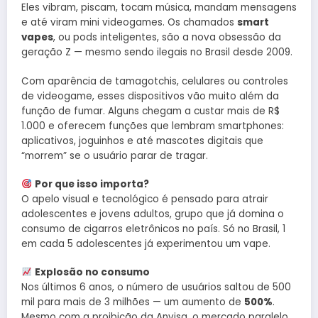
Eles vibram, piscam, tocam música, mandam mensagens
e até viram mini videogames. Os chamados
smart
vapes
, ou pods inteligentes, são a nova obsessão da
geração Z — mesmo sendo ilegais no Brasil desde 2009.
Com aparência de tamagotchis, celulares ou controles
de videogame, esses dispositivos vão muito além da
função de fumar. Alguns chegam a custar mais de R$
1.000 e oferecem funções que lembram smartphones:
aplicativos, joguinhos e até mascotes digitais que
“morrem” se o usuário parar de tragar.
Por que isso importa?
O apelo visual e tecnológico é pensado para atrair
adolescentes e jovens adultos, grupo que já domina o
consumo de cigarros eletrônicos no país. Só no Brasil, 1
em cada 5 adolescentes já experimentou um vape.
Explosão no consumo
Nos últimos 6 anos, o número de usuários saltou de 500
mil para mais de 3 milhões — um aumento de
500%
.
Mesmo com a proibição da Anvisa, o mercado paralelo