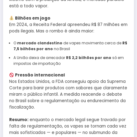
está a todo vapor.
Bilhões em jogo
Em 2024, a Receita Federal apreendeu R$ 87 milhões em
pods ilegais. Mas o rombo é ainda maior:
O
mercado clandestino
de vapes movimenta cerca de
R$
7,5 bilhões por ano
no Brasil
A União deixa de arrecadar
R$ 2,2 bilhões por ano
só em
impostos de importação
Pressão internacional
Nos Estados Unidos, a FDA conseguiu apoio da Suprema
Corte para banir produtos com sabores que claramente
miram o público infantil. A medida reacende o debate
no Brasil sobre a regulamentação ou endurecimento da
fiscalização.
Resumo:
enquanto o mercado legal segue travado por
falta de regulamentação, os vapes se tornam cada vez
mais sofisticados — e populares — no submundo da