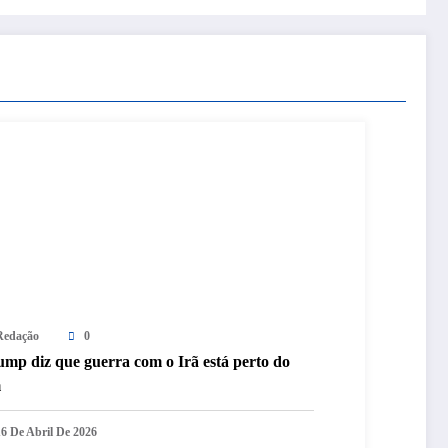
Redação
0
ump diz que guerra com o Irã está perto do
m
16 De Abril De 2026