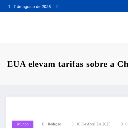
Pular
7 de agosto de 2026
para
o
conteúdo
EUA elevam tarifas sobre a C
Mundo
Redação
10 De Abril De 2025
0