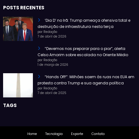
POSTS RECENTES
‘Dia D’ no Irã: Trump ameaça ofensiva total e
destruição de infraestrutura nesta terça
por Redação
7 de abril de 2026
“Devemos nos preparar para o pior”, alerta
Celso Amorim sobre escalada no Oriente Médio
por Redação
1 de março de 2026
“Hands Off!”: Milhões saem às ruas nos EUA em
protesto contra Trump e sua agenda política
por Redação
7 de abril de 2025
TAGS
Home
Tecnologia
Esporte
Contato