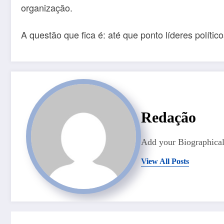
organização.
A questão que fica é: até que ponto líderes polít
Redação
Add your Biographical
View All Posts