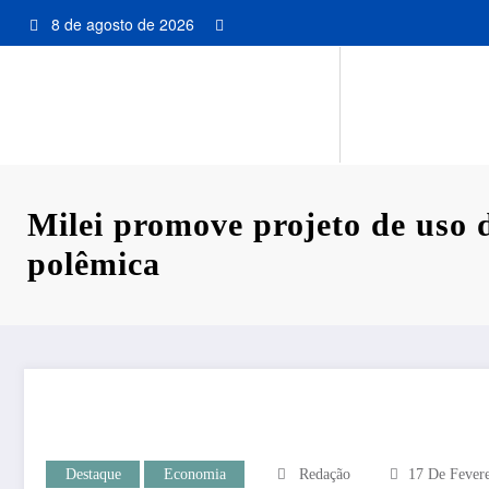
Pular
8 de agosto de 2026
para
o
conteúdo
Milei promove projeto de uso d
polêmica
Destaque
Economia
Redação
17 De Fever