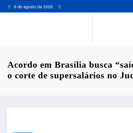
Pular
6 de agosto de 2026
para
o
conteúdo
Acordo em Brasília busca “saí
o corte de supersalários no Jud