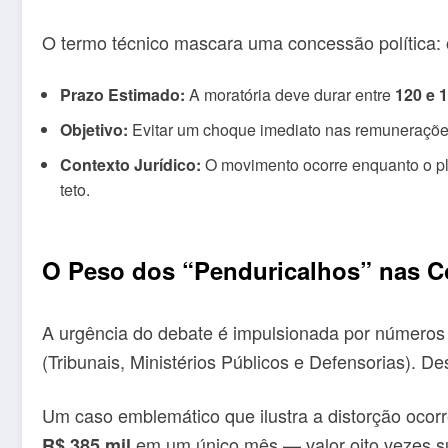
O termo técnico mascara uma concessão política: o 
Prazo Estimado:
A moratória deve durar entre
120 e 
Objetivo:
Evitar um choque imediato nas remunerações e 
Contexto Jurídico:
O movimento ocorre enquanto o ple
teto.
O Peso dos “Penduricalhos” nas C
A urgência do debate é impulsionada por números
(Tribunais, Ministérios Públicos e Defensorias). 
Um caso emblemático que ilustra a distorção ocor
em um único mês — valor oito vezes sup
R$ 385 mil