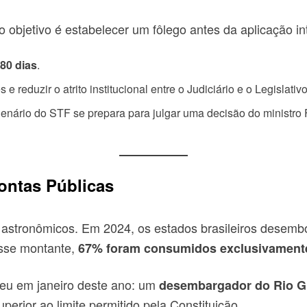
objetivo é estabelecer um fôlego antes da aplicação int
180 dias
.
reduzir o atrito institucional entre o Judiciário e o Legislativo
nário do STF se prepara para julgar uma decisão do ministro 
ontas Públicas
 astronômicos. Em 2024, os estados brasileiros desem
Desse montante,
67% foram consumidos exclusivamente
reu em janeiro deste ano: um
desembargador do Rio G
erior ao limite permitido pela Constituição.