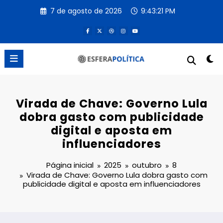
Pular
7 de agosto de 2026
9:43:21 PM
para
o
conteúdo
Virada de Chave: Governo Lula
dobra gasto com publicidade
digital e aposta em
influenciadores
Página inicial
2025
outubro
8
Virada de Chave: Governo Lula dobra gasto com
publicidade digital e aposta em influenciadores