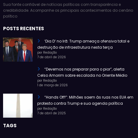
Sua fonte confiável de notícias políticas com transparência e
credibilidade. Acompanhe os principais acontecimentos do cenário
político
POSTS RECENTES
‘Dia D’ no Irã: Trump ameaça ofensiva total e
destruição de infraestrutura nesta terça
por Redação
7 de abril de 2026
“Devemos nos preparar para o pior”, alerta
Celso Amorim sobre escalada no Oriente Médio
por Redação
1 de março de 2026
“Hands Off!”: Milhões saem às ruas nos EUA em
protesto contra Trump e sua agenda política
por Redação
7 de abril de 2025
TAGS