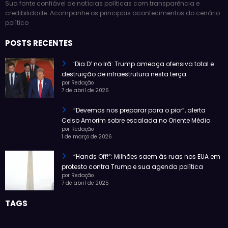
Sua fonte confiável de notícias políticas com transparência e
credibilidade. Acompanhe os principais acontecimentos do cenário
político
POSTS RECENTES
‘Dia D’ no Irã: Trump ameaça ofensiva total e
destruição de infraestrutura nesta terça
por Redação
7 de abril de 2026
“Devemos nos preparar para o pior”, alerta
Celso Amorim sobre escalada no Oriente Médio
por Redação
1 de março de 2026
“Hands Off!”: Milhões saem às ruas nos EUA em
protesto contra Trump e sua agenda política
por Redação
7 de abril de 2025
TAGS