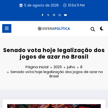
Pular
5 de agosto de 2026
10:54:11 PM
para
o
conteúdo
Senado vota hoje legalização dos
jogos de azar no Brasil
Página inicial
2025
julho
8
Senado vota hoje legalização dos jogos de azar no
Brasil