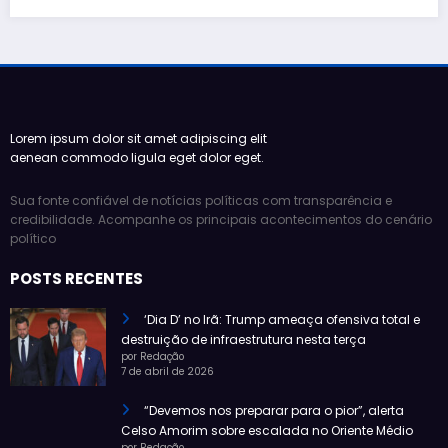
Lorem ipsum dolor sit amet adipiscing elit
aenean commodo ligula eget dolor eget.
Sua fonte confiável de notícias políticas com transparência e
credibilidade. Acompanhe os principais acontecimentos do cenário
político
POSTS RECENTES
‘Dia D’ no Irã: Trump ameaça ofensiva total e
destruição de infraestrutura nesta terça
por Redação
7 de abril de 2026
“Devemos nos preparar para o pior”, alerta
Celso Amorim sobre escalada no Oriente Médio
por Redação