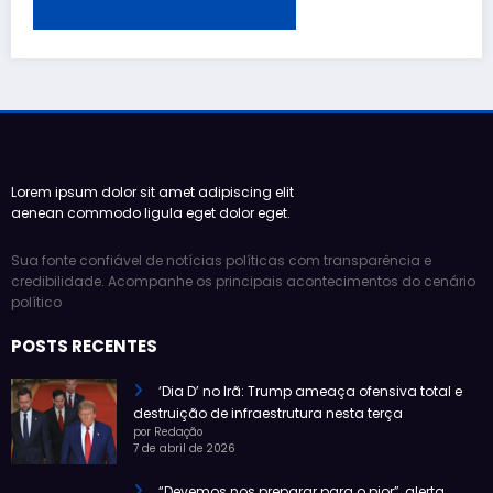
Lorem ipsum dolor sit amet adipiscing elit
aenean commodo ligula eget dolor eget.
Sua fonte confiável de notícias políticas com transparência e
credibilidade. Acompanhe os principais acontecimentos do cenário
político
POSTS RECENTES
‘Dia D’ no Irã: Trump ameaça ofensiva total e
destruição de infraestrutura nesta terça
por Redação
7 de abril de 2026
“Devemos nos preparar para o pior”, alerta