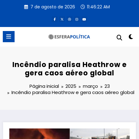
Pular
7 de agosto de 2026
11:46:22 AM
para
o
conteúdo
Incêndio paralisa Heathrow e
gera caos aéreo global
Página inicial
2025
março
23
Incêndio paralisa Heathrow e gera caos aéreo global