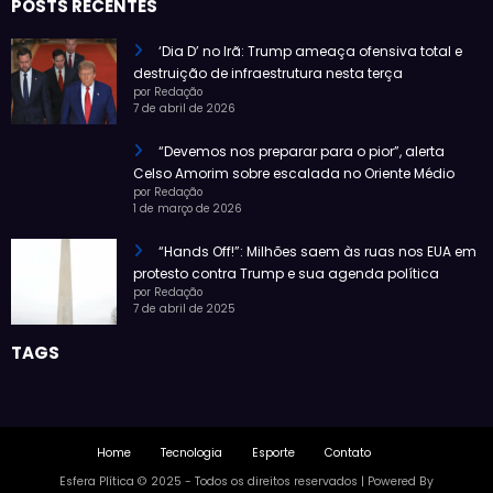
POSTS RECENTES
‘Dia D’ no Irã: Trump ameaça ofensiva total e
destruição de infraestrutura nesta terça
por Redação
7 de abril de 2026
“Devemos nos preparar para o pior”, alerta
Celso Amorim sobre escalada no Oriente Médio
por Redação
1 de março de 2026
“Hands Off!”: Milhões saem às ruas nos EUA em
protesto contra Trump e sua agenda política
por Redação
7 de abril de 2025
TAGS
Home
Tecnologia
Esporte
Contato
Esfera Plítica © 2025 - Todos os direitos reservados | Powered By