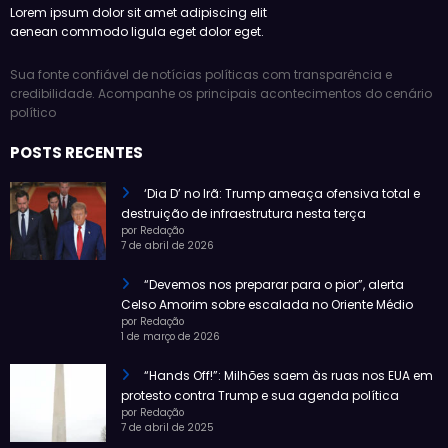
Lorem ipsum dolor sit amet adipiscing elit
aenean commodo ligula eget dolor eget.
Sua fonte confiável de notícias políticas com transparência e
credibilidade. Acompanhe os principais acontecimentos do cenário
político
POSTS RECENTES
‘Dia D’ no Irã: Trump ameaça ofensiva total e
destruição de infraestrutura nesta terça
por Redação
7 de abril de 2026
“Devemos nos preparar para o pior”, alerta
Celso Amorim sobre escalada no Oriente Médio
por Redação
1 de março de 2026
“Hands Off!”: Milhões saem às ruas nos EUA em
protesto contra Trump e sua agenda política
por Redação
7 de abril de 2025