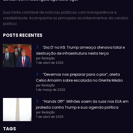
Sua fonte confiável de notícias políticas com transparência e
credibilidade. Acompanhe os principais acontecimentos do cenário
político
POSTS RECENTES
‘Dia D’ no Irã: Trump ameaça ofensiva total e
destruição de infraestrutura nesta terça
por Redação
7 de abril de 2026
“Devemos nos preparar para o pior”, alerta
Celso Amorim sobre escalada no Oriente Médio
por Redação
1 de março de 2026
“Hands Off!”: Milhões saem às ruas nos EUA em
protesto contra Trump e sua agenda política
por Redação
7 de abril de 2025
TAGS