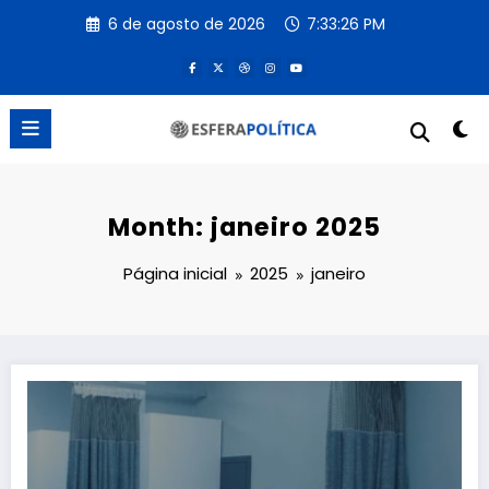
Pular
6 de agosto de 2026
7:33:27 PM
para
o
conteúdo
Month: janeiro 2025
Página inicial
2025
janeiro